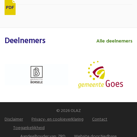
Deelnemers
Alle deelnemers
© 2026 OLAZ
Disclaimer
Privacy- en cookieverklaring
Contact
Toegankelijkheid
Aandeelhouder van:
ZRD
Website door
Nedbase