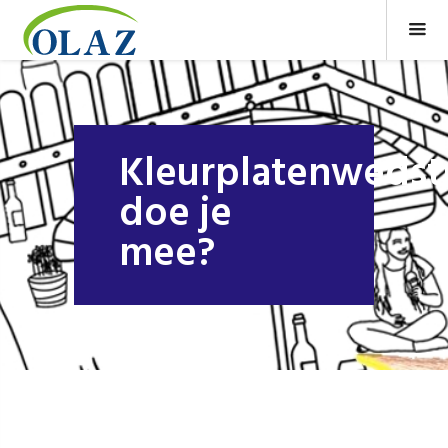
Kleurplatenwedstr
doe je
mee?